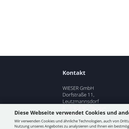
Kontakt
WIESER GmbH
Dorfstraße 11,
Leutzmannsdorf
A - 3304 St. Georgen /
Diese Webseite verwendet Cookies und and
Ybbsfeld
Wir verwenden Cookies und ähnliche Technologien, auch von Dritta
Nutzung unseres Angebotes zu analysieren und Ihnen ein bestmögli