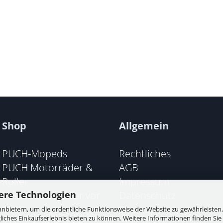
Shop
Allgemein
PUCH-Mopeds
Rechtliches
PUCH Motorräder &
AGB
Roller
Impressum
PUCH Motorräder vor
Datenschutz
ere Technologien
1945
Sitemap
nbietern, um die ordentliche Funktionsweise der Website zu gewährleisten,
ches Einkaufserlebnis bieten zu können. Weitere Informationen finden Sie 