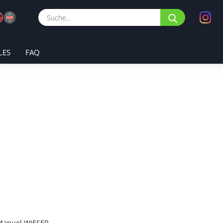
Suche...
LES
FAQ
 Manuel WIESER