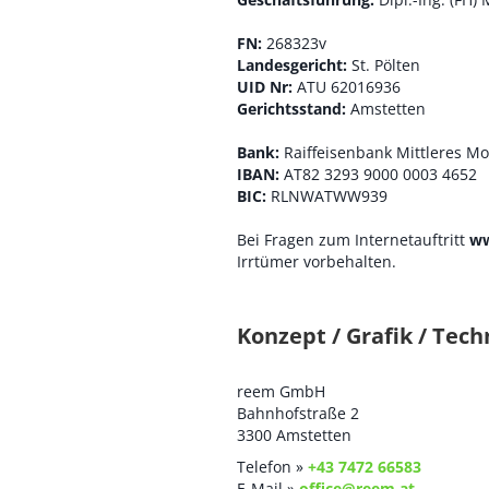
FN:
268323v
Landesgericht:
St. Pölten
UID Nr:
ATU 62016936
Gerichtsstand:
Amstetten
Bank:
Raiffeisenbank Mittleres Mos
IBAN:
AT82 3293 9000 0003 4652
BIC:
RLNWATWW939
Bei Fragen zum Internetauftritt
ww
Irrtümer vorbehalten.
Konzept / Grafik / Tech
reem GmbH
Bahnhofstraße 2
3300 Amstetten
Telefon »
+43 7472 66583
E-Mail »
office@reem.at