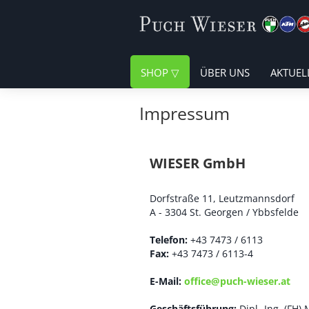
SHOP
ÜBER UNS
AKTUEL
Impressum
WIESER GmbH
Dorfstraße 11, Leutzmannsdorf
A - 3304 St. Georgen / Ybbsfelde
Telefon:
+43 7473 / 6113
Fax:
+43 7473 / 6113-4
E-Mail:
office@puch-wieser.at
Geschäftsführung:
Dipl.-Ing. (FH)