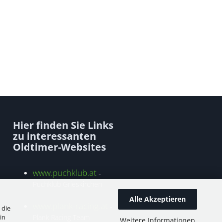
Hier finden Sie Links
zu interessanten
Oldtimer-Websites
www.puchklub.at
-
Puchklub Grieskirchen
Alle Akzeptieren
www.plank-racing.at
-
 die
in
Plank Racing Team
Weitere Informationen