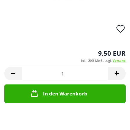
A
d
M
9,50 EUR
inkl. 20% MwSt. zzgl.
Versand
In den Warenkorb