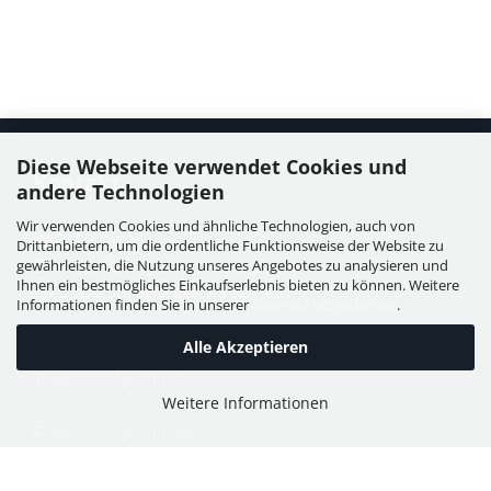
Diese Webseite verwendet Cookies und
Kontakt
andere Technologien
Wir verwenden Cookies und ähnliche Technologien, auch von
WIESER GmbH
Drittanbietern, um die ordentliche Funktionsweise der Website zu
Dorfstraße 11, Leutzmannsdorf
gewährleisten, die Nutzung unseres Angebotes zu analysieren und
Ihnen ein bestmögliches Einkaufserlebnis bieten zu können. Weitere
A - 3304 St. Georgen / Ybbsfeld
Informationen finden Sie in unserer
Datenschutzerklärung
.
Alle Akzeptieren
T:
+43 7473 6113
Weitere Informationen
F:
+43 7473 61134
E:
office@puch-wieser.at