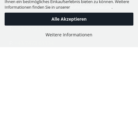
Ihnen ein bestmögliches Einkaufserlebnis bieten zu können. Weitere
A - 3304 St. Georgen / Ybbsfeld
Informationen finden Sie in unserer
Datenschutzerklärung
.
Alle Akzeptieren
T:
+43 7473 6113
Weitere Informationen
F:
+43 7473 61134
E:
office@puch-wieser.at
Shop
PUCH-Mopeds
PUCH Motorräder & Roller