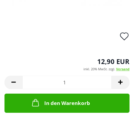
A
d
M
12,90 EUR
inkl. 20% MwSt. zzgl.
Versand
In den Warenkorb