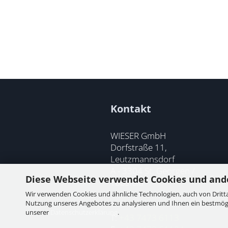
Kontakt
WIESER GmbH
Dorfstraße 11,
Leutzmannsdorf
A - 3304 St. Georgen /
Diese Webseite verwendet Cookies und and
Ybbsfeld
Wir verwenden Cookies und ähnliche Technologien, auch von Dritta
Nutzung unseres Angebotes zu analysieren und Ihnen ein bestmögli
unserer
Datenschutzerklärung
.
T:
+43 7473 6113