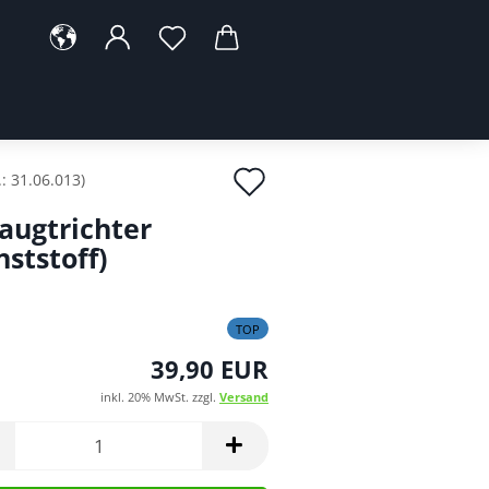
Auf
.:
31.06.013
)
den
augtrichter
Merkzettel
nststoff)
TOP
39,90 EUR
inkl. 20% MwSt. zzgl.
Versand