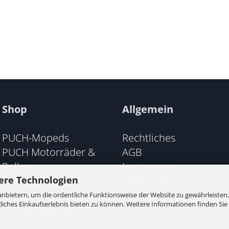
Shop
Allgemein
PUCH-Mopeds
Rechtliches
PUCH Motorräder &
AGB
Roller
Impressum
PUCH Motorräder vor
Datenschutz
ere Technologien
1945
Sitemap
nbietern, um die ordentliche Funktionsweise der Website zu gewährleisten,
ches Einkaufserlebnis bieten zu können. Weitere Informationen finden Sie 
KTM Mopeds und
Motorräder