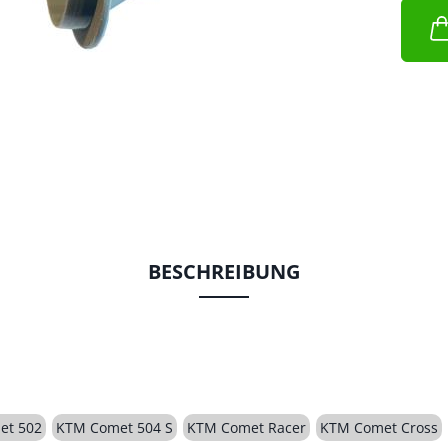
BESCHREIBUNG
et 502
KTM Comet 504 S
KTM Comet Racer
KTM Comet Cross