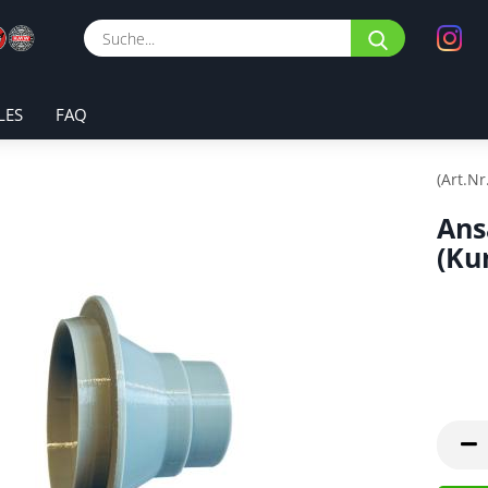
Suche...
LES
FAQ
(Art.Nr
Ans
(Ku