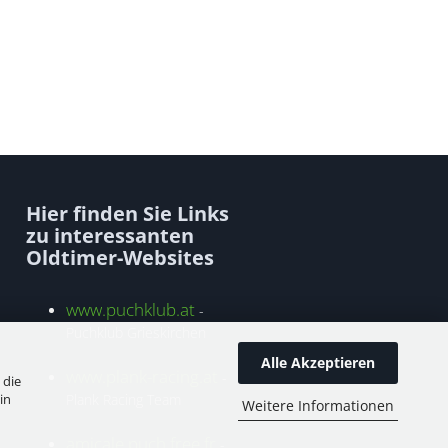
Hier finden Sie Links
zu interessanten
Oldtimer-Websites
www.puchklub.at
-
Puchklub Grieskirchen
Alle Akzeptieren
www.plank-racing.at
-
 die
in
Plank Racing Team
Weitere Informationen
amicale.puch.free.fr
-