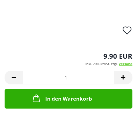
A
d
M
9,90 EUR
inkl. 20% MwSt. zzgl.
Versand
In den Warenkorb