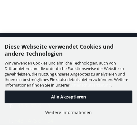
Diese Webseite verwendet Cookies und
Kontakt
andere Technologien
Wir verwenden Cookies und ähnliche Technologien, auch von
WIESER GmbH
Drittanbietern, um die ordentliche Funktionsweise der Website zu
Dorfstraße 11, Leutzmannsdorf
gewährleisten, die Nutzung unseres Angebotes zu analysieren und
Ihnen ein bestmögliches Einkaufserlebnis bieten zu können. Weitere
A - 3304 St. Georgen / Ybbsfeld
Informationen finden Sie in unserer
Datenschutzerklärung
.
Alle Akzeptieren
T:
+43 7473 6113
Weitere Informationen
F:
+43 7473 61134
E:
office@puch-wieser.at