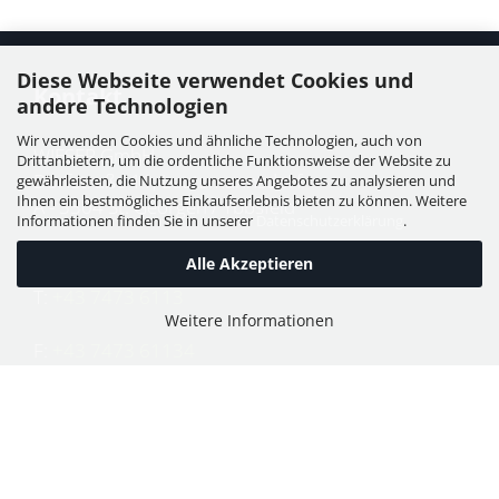
Diese Webseite verwendet Cookies und
Kontakt
andere Technologien
Wir verwenden Cookies und ähnliche Technologien, auch von
WIESER GmbH
Drittanbietern, um die ordentliche Funktionsweise der Website zu
Dorfstraße 11, Leutzmannsdorf
gewährleisten, die Nutzung unseres Angebotes zu analysieren und
Ihnen ein bestmögliches Einkaufserlebnis bieten zu können. Weitere
A - 3304 St. Georgen / Ybbsfeld
Informationen finden Sie in unserer
Datenschutzerklärung
.
Alle Akzeptieren
T:
+43 7473 6113
Weitere Informationen
F:
+43 7473 61134
E:
office@puch-wieser.at