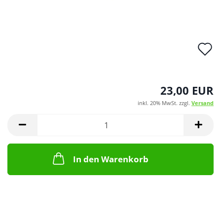
A
d
M
23,00 EUR
inkl. 20% MwSt. zzgl.
Versand
In den Warenkorb