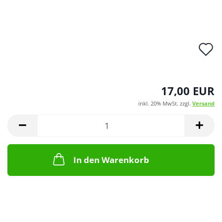
A
d
M
17,00 EUR
inkl. 20% MwSt. zzgl.
Versand
In den Warenkorb