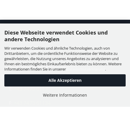
Diese Webseite verwendet Cookies und
Kontakt
andere Technologien
Wir verwenden Cookies und ähnliche Technologien, auch von
WIESER GmbH
Drittanbietern, um die ordentliche Funktionsweise der Website zu
Dorfstraße 11, Leutzmannsdorf
gewährleisten, die Nutzung unseres Angebotes zu analysieren und
Ihnen ein bestmögliches Einkaufserlebnis bieten zu können. Weitere
A - 3304 St. Georgen / Ybbsfeld
Informationen finden Sie in unserer
Datenschutzerklärung
.
Alle Akzeptieren
T:
+43 7473 6113
Weitere Informationen
F:
+43 7473 61134
E:
office@puch-wieser.at