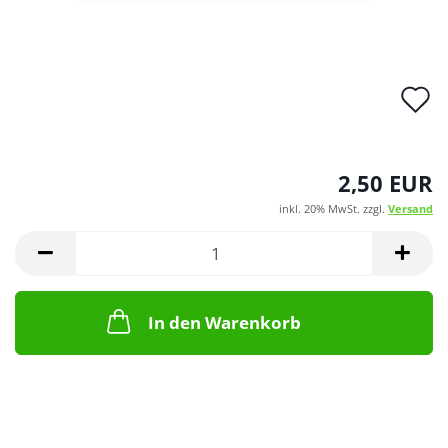
A
d
M
2,50 EUR
inkl. 20% MwSt. zzgl.
Versand
In den Warenkorb