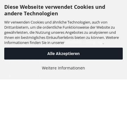
Diese Webseite verwendet Cookies und
Kontakt
andere Technologien
Wir verwenden Cookies und ähnliche Technologien, auch von
WIESER GmbH
Drittanbietern, um die ordentliche Funktionsweise der Website zu
Dorfstraße 11, Leutzmannsdorf
gewährleisten, die Nutzung unseres Angebotes zu analysieren und
Ihnen ein bestmögliches Einkaufserlebnis bieten zu können. Weitere
A - 3304 St. Georgen / Ybbsfeld
Informationen finden Sie in unserer
Datenschutzerklärung
.
Alle Akzeptieren
T:
+43 7473 6113
Weitere Informationen
F:
+43 7473 61134
E:
office@puch-wieser.at
Shop