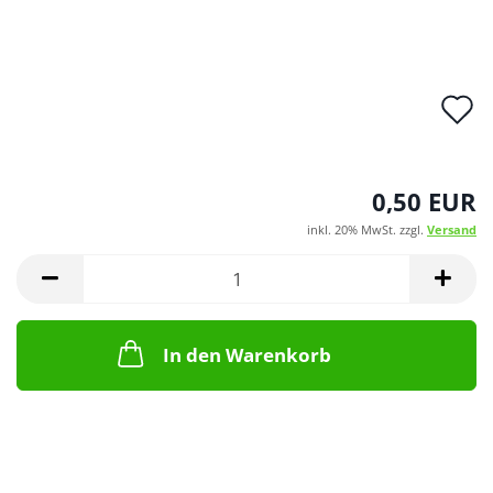
A
d
M
0,50 EUR
inkl. 20% MwSt. zzgl.
Versand
In den Warenkorb