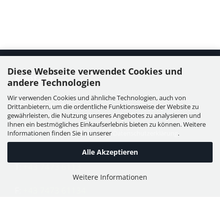
Diese Webseite verwendet Cookies und
Kontakt
andere Technologien
Wir verwenden Cookies und ähnliche Technologien, auch von
WIESER GmbH
Drittanbietern, um die ordentliche Funktionsweise der Website zu
Dorfstraße 11, Leutzmannsdorf
gewährleisten, die Nutzung unseres Angebotes zu analysieren und
Ihnen ein bestmögliches Einkaufserlebnis bieten zu können. Weitere
A - 3304 St. Georgen / Ybbsfeld
Informationen finden Sie in unserer
Datenschutzerklärung
.
Alle Akzeptieren
T:
+43 7473 6113
Weitere Informationen
F:
+43 7473 61134
E:
office@puch-wieser.at