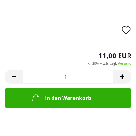
A
d
M
11,00 EUR
inkl. 20% MwSt. zzgl.
Versand
In den Warenkorb