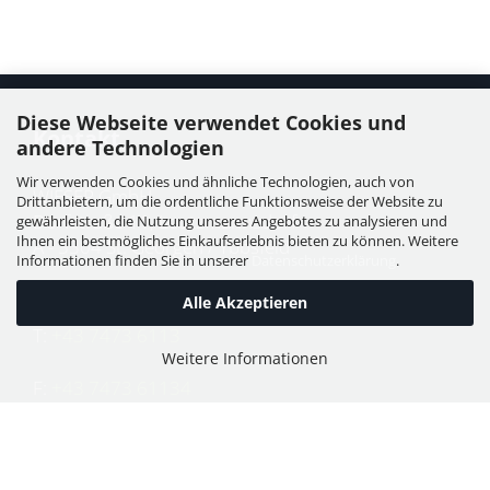
Diese Webseite verwendet Cookies und
Kontakt
andere Technologien
Wir verwenden Cookies und ähnliche Technologien, auch von
WIESER GmbH
Drittanbietern, um die ordentliche Funktionsweise der Website zu
Dorfstraße 11, Leutzmannsdorf
gewährleisten, die Nutzung unseres Angebotes zu analysieren und
Ihnen ein bestmögliches Einkaufserlebnis bieten zu können. Weitere
A - 3304 St. Georgen / Ybbsfeld
Informationen finden Sie in unserer
Datenschutzerklärung
.
Alle Akzeptieren
T:
+43 7473 6113
Weitere Informationen
F:
+43 7473 61134
E:
office@puch-wieser.at