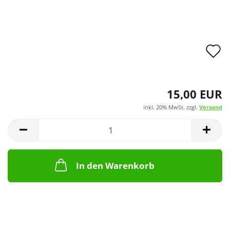
A
d
M
15,00 EUR
inkl. 20% MwSt. zzgl.
Versand
In den Warenkorb