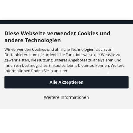
Diese Webseite verwendet Cookies und
Kontakt
andere Technologien
Wir verwenden Cookies und ähnliche Technologien, auch von
WIESER GmbH
Drittanbietern, um die ordentliche Funktionsweise der Website zu
Dorfstraße 11, Leutzmannsdorf
gewährleisten, die Nutzung unseres Angebotes zu analysieren und
Ihnen ein bestmögliches Einkaufserlebnis bieten zu können. Weitere
A - 3304 St. Georgen / Ybbsfeld
Informationen finden Sie in unserer
Datenschutzerklärung
.
Alle Akzeptieren
T:
+43 7473 6113
Weitere Informationen
F:
+43 7473 61134
E:
office@puch-wieser.at