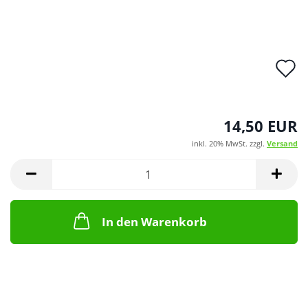
A
d
M
14,50 EUR
inkl. 20% MwSt. zzgl.
Versand
In den Warenkorb