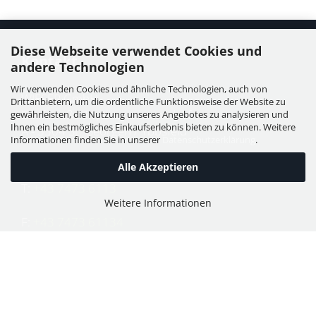
Diese Webseite verwendet Cookies und
Kontakt
andere Technologien
Wir verwenden Cookies und ähnliche Technologien, auch von
WIESER GmbH
Drittanbietern, um die ordentliche Funktionsweise der Website zu
Dorfstraße 11, Leutzmannsdorf
gewährleisten, die Nutzung unseres Angebotes zu analysieren und
Ihnen ein bestmögliches Einkaufserlebnis bieten zu können. Weitere
A - 3304 St. Georgen / Ybbsfeld
Informationen finden Sie in unserer
Datenschutzerklärung
.
Alle Akzeptieren
T:
+43 7473 6113
Weitere Informationen
F:
+43 7473 61134
E:
office@puch-wieser.at