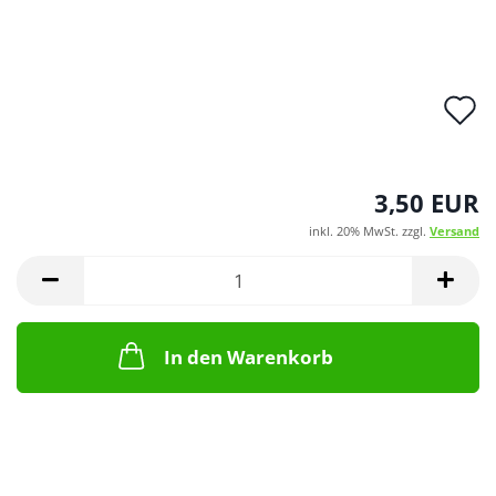
A
d
M
3,50 EUR
inkl. 20% MwSt. zzgl.
Versand
In den Warenkorb