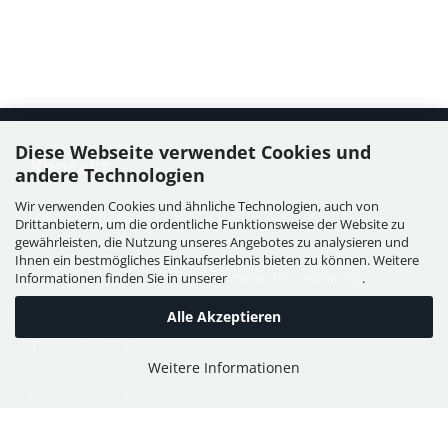
Diese Webseite verwendet Cookies und
Kontakt
andere Technologien
Wir verwenden Cookies und ähnliche Technologien, auch von
WIESER GmbH
Drittanbietern, um die ordentliche Funktionsweise der Website zu
Dorfstraße 11, Leutzmannsdorf
gewährleisten, die Nutzung unseres Angebotes zu analysieren und
Ihnen ein bestmögliches Einkaufserlebnis bieten zu können. Weitere
A - 3304 St. Georgen / Ybbsfeld
Informationen finden Sie in unserer
Datenschutzerklärung
.
Alle Akzeptieren
T:
+43 7473 6113
Weitere Informationen
F:
+43 7473 61134
E:
office@puch-wieser.at