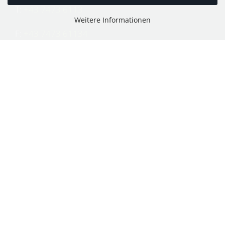
T:
+43 7473 6113
Weitere Informationen
F:
+43 7473 61134
E:
office@puch-wieser.at
Shop
PUCH-Mopeds
PUCH Motorräder & Roller
PUCH Motorräder vor 1945
KTM Mopeds und Motorräder