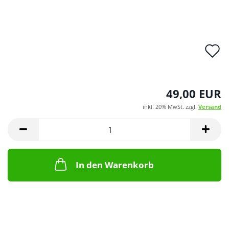
A
d
M
49,00 EUR
inkl. 20% MwSt. zzgl.
Versand
In den Warenkorb