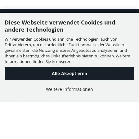
Diese Webseite verwendet Cookies und
Kontakt
andere Technologien
Wir verwenden Cookies und ähnliche Technologien, auch von
WIESER GmbH
Drittanbietern, um die ordentliche Funktionsweise der Website zu
Dorfstraße 11, Leutzmannsdorf
gewährleisten, die Nutzung unseres Angebotes zu analysieren und
Ihnen ein bestmögliches Einkaufserlebnis bieten zu können. Weitere
A - 3304 St. Georgen / Ybbsfeld
Informationen finden Sie in unserer
Datenschutzerklärung
.
Alle Akzeptieren
T:
+43 7473 6113
Weitere Informationen
F:
+43 7473 61134
E:
office@puch-wieser.at