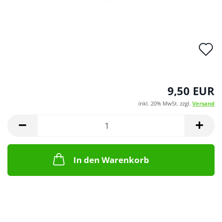
A
d
M
9,50 EUR
inkl. 20% MwSt. zzgl.
Versand
In den Warenkorb