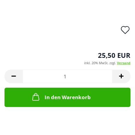
A
d
M
25,50 EUR
inkl. 20% MwSt. zzgl.
Versand
In den Warenkorb