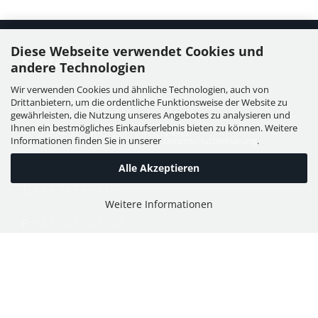
Diese Webseite verwendet Cookies und
Kontakt
andere Technologien
Wir verwenden Cookies und ähnliche Technologien, auch von
WIESER GmbH
Drittanbietern, um die ordentliche Funktionsweise der Website zu
Dorfstraße 11, Leutzmannsdorf
gewährleisten, die Nutzung unseres Angebotes zu analysieren und
Ihnen ein bestmögliches Einkaufserlebnis bieten zu können. Weitere
A - 3304 St. Georgen / Ybbsfeld
Informationen finden Sie in unserer
Datenschutzerklärung
.
Alle Akzeptieren
T:
+43 7473 6113
Weitere Informationen
F:
+43 7473 61134
E:
office@puch-wieser.at