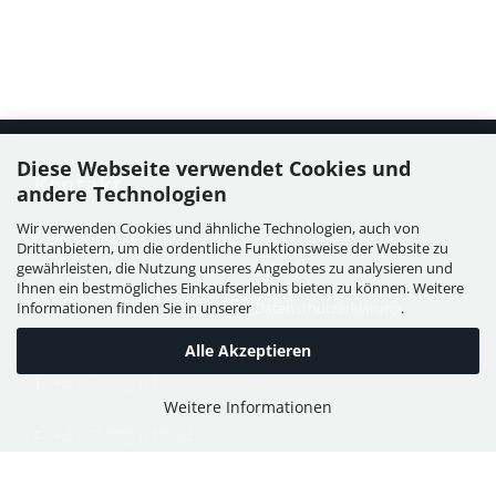
Diese Webseite verwendet Cookies und
Kontakt
andere Technologien
Wir verwenden Cookies und ähnliche Technologien, auch von
WIESER GmbH
Drittanbietern, um die ordentliche Funktionsweise der Website zu
Dorfstraße 11, Leutzmannsdorf
gewährleisten, die Nutzung unseres Angebotes zu analysieren und
Ihnen ein bestmögliches Einkaufserlebnis bieten zu können. Weitere
A - 3304 St. Georgen / Ybbsfeld
Informationen finden Sie in unserer
Datenschutzerklärung
.
Alle Akzeptieren
T:
+43 7473 6113
Weitere Informationen
F:
+43 7473 61134
E:
office@puch-wieser.at