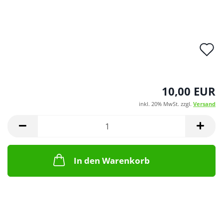
A
d
M
10,00 EUR
inkl. 20% MwSt. zzgl.
Versand
In den Warenkorb