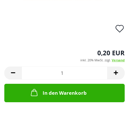
A
d
M
0,20 EUR
inkl. 20% MwSt. zzgl.
Versand
In den Warenkorb