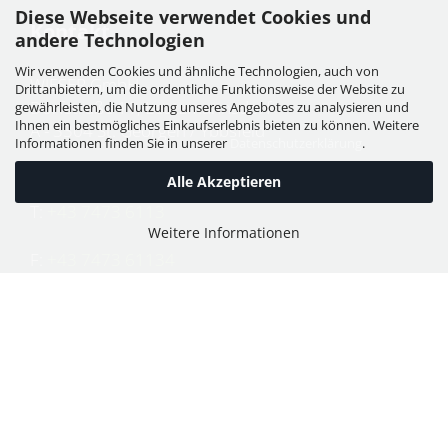
Diese Webseite verwendet Cookies und
Kontakt
andere Technologien
Wir verwenden Cookies und ähnliche Technologien, auch von
WIESER GmbH
Drittanbietern, um die ordentliche Funktionsweise der Website zu
Dorfstraße 11, Leutzmannsdorf
gewährleisten, die Nutzung unseres Angebotes zu analysieren und
Ihnen ein bestmögliches Einkaufserlebnis bieten zu können. Weitere
A - 3304 St. Georgen / Ybbsfeld
Informationen finden Sie in unserer
Datenschutzerklärung
.
Alle Akzeptieren
T:
+43 7473 6113
Weitere Informationen
F:
+43 7473 61134
E:
office@puch-wieser.at
Shop