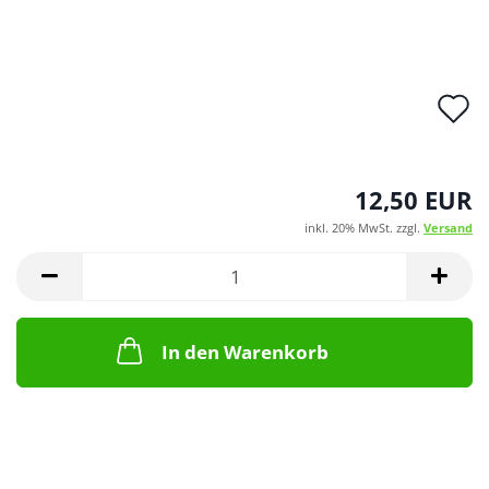
A
d
M
12,50 EUR
inkl. 20% MwSt. zzgl.
Versand
In den Warenkorb