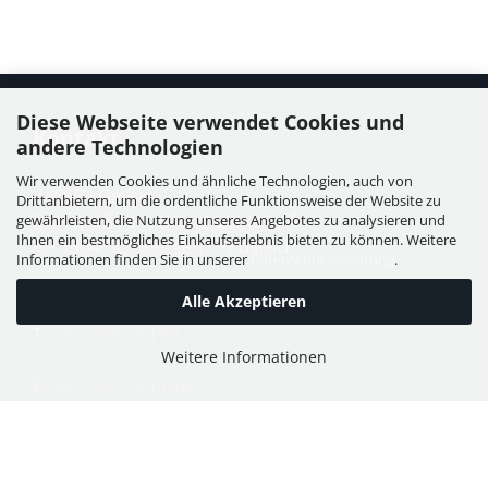
Diese Webseite verwendet Cookies und
Kontakt
andere Technologien
Wir verwenden Cookies und ähnliche Technologien, auch von
WIESER GmbH
Drittanbietern, um die ordentliche Funktionsweise der Website zu
Dorfstraße 11, Leutzmannsdorf
gewährleisten, die Nutzung unseres Angebotes zu analysieren und
Ihnen ein bestmögliches Einkaufserlebnis bieten zu können. Weitere
A - 3304 St. Georgen / Ybbsfeld
Informationen finden Sie in unserer
Datenschutzerklärung
.
Alle Akzeptieren
T:
+43 7473 6113
Weitere Informationen
F:
+43 7473 61134
E:
office@puch-wieser.at