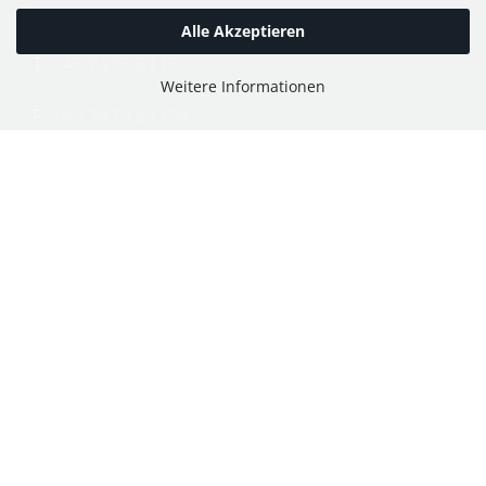
Alle Akzeptieren
T:
+43 7473 6113
Weitere Informationen
F:
+43 7473 61134
E:
office@puch-wieser.at
Shop
PUCH-Mopeds
PUCH Motorräder & Roller
PUCH Motorräder vor 1945