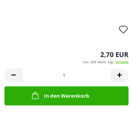
A
d
M
2,70 EUR
inkl. 20% MwSt. zzgl.
Versand
In den Warenkorb