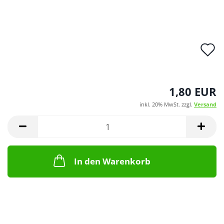
A
d
M
1,80 EUR
inkl. 20% MwSt. zzgl.
Versand
In den Warenkorb