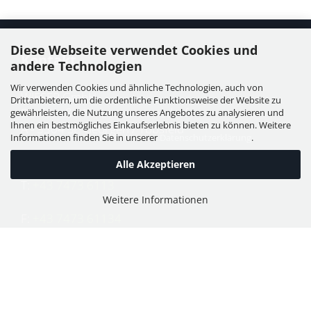
Diese Webseite verwendet Cookies und
Kontakt
andere Technologien
Wir verwenden Cookies und ähnliche Technologien, auch von
WIESER GmbH
Drittanbietern, um die ordentliche Funktionsweise der Website zu
Dorfstraße 11, Leutzmannsdorf
gewährleisten, die Nutzung unseres Angebotes zu analysieren und
Ihnen ein bestmögliches Einkaufserlebnis bieten zu können. Weitere
A - 3304 St. Georgen / Ybbsfeld
Informationen finden Sie in unserer
Datenschutzerklärung
.
Alle Akzeptieren
T:
+43 7473 6113
Weitere Informationen
F:
+43 7473 61134
E:
office@puch-wieser.at