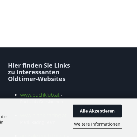
Hier finden Sie Links
zu interessanten
Oldtimer-Websites
www.puchklub.at
-
Puchklub Grieskirchen
Alle Akzeptieren
www.plank-racing.at
-
 die
in
Plank Racing Team
Weitere Informationen
amicale.puch.free.fr
-