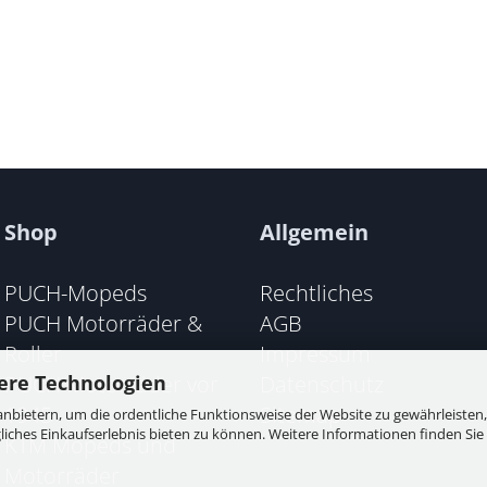
Shop
Allgemein
PUCH-Mopeds
Rechtliches
PUCH Motorräder &
AGB
Roller
Impressum
PUCH Motorräder vor
Datenschutz
ere Technologien
1945
Sitemap
nbietern, um die ordentliche Funktionsweise der Website zu gewährleisten,
ches Einkaufserlebnis bieten zu können. Weitere Informationen finden Sie 
KTM Mopeds und
Motorräder