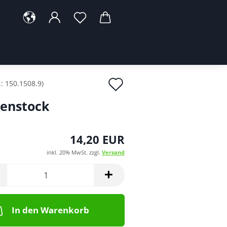
Auf
.:
150.1508.9
)
den
enstock
Merkzettel
14,20 EUR
inkl. 20% MwSt. zzgl.
Versand
In den Warenkorb