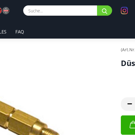
Suche...
LES
FAQ
(Art.Nr
Düs