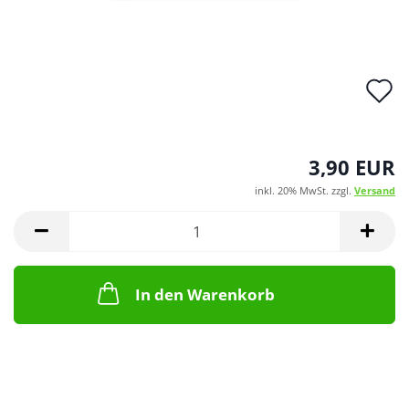
A
d
M
3,90 EUR
inkl. 20% MwSt. zzgl.
Versand
In den Warenkorb