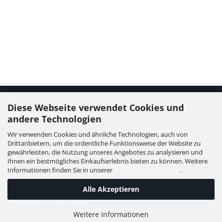
Diese Webseite verwendet Cookies und
Kontakt
andere Technologien
Wir verwenden Cookies und ähnliche Technologien, auch von
WIESER GmbH
Drittanbietern, um die ordentliche Funktionsweise der Website zu
Dorfstraße 11, Leutzmannsdorf
gewährleisten, die Nutzung unseres Angebotes zu analysieren und
Ihnen ein bestmögliches Einkaufserlebnis bieten zu können. Weitere
A - 3304 St. Georgen / Ybbsfeld
Informationen finden Sie in unserer
Datenschutzerklärung
.
Alle Akzeptieren
T:
+43 7473 6113
Weitere Informationen