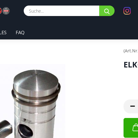
Suche...
LES
FAQ
(Art.Nr
ELK