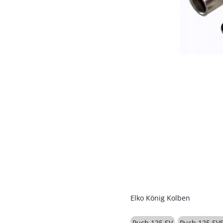
Elko König Kolben
Puch 125 SV
Puch 125 SV