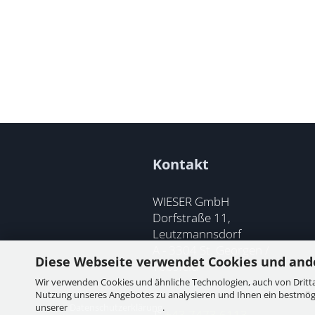
Kontakt
WIESER GmbH
Dorfstraße 11,
Leutzmannsdorf
A - 3304 St. Georgen /
Diese Webseite verwendet Cookies und and
Ybbsfeld
Wir verwenden Cookies und ähnliche Technologien, auch von Dritta
Nutzung unseres Angebotes zu analysieren und Ihnen ein bestmögli
unserer
Datenschutzerklärung
.
T:
+43 7473 6113