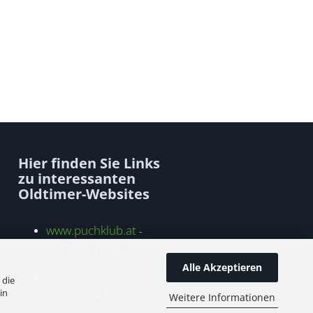
Hier finden Sie Links
zu interessanten
Oldtimer-Websites
www.puchklub.at
-
Puchklub Grieskirchen
Alle Akzeptieren
www.plank-racing.at
-
 die
in
Plank Racing Team
Weitere Informationen