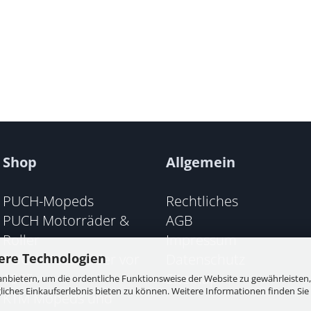
Shop
Allgemein
PUCH-Mopeds
Rechtliches
PUCH Motorräder &
AGB
Roller
Impressum
PUCH Motorräder vor
Datenschutz
ere Technologien
1945
Sitemap
nbietern, um die ordentliche Funktionsweise der Website zu gewährleisten,
ches Einkaufserlebnis bieten zu können. Weitere Informationen finden Sie 
KTM Mopeds und