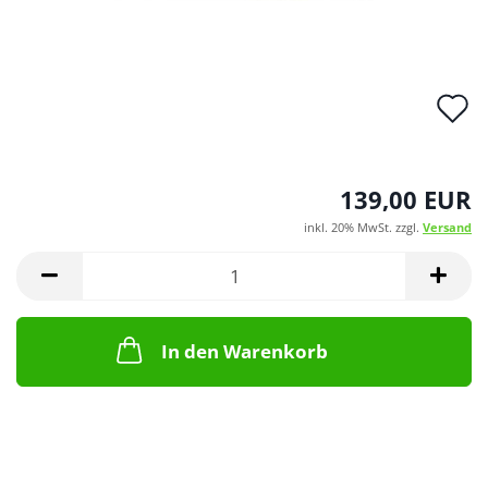
A
d
M
139,00 EUR
inkl. 20% MwSt. zzgl.
Versand
In den Warenkorb