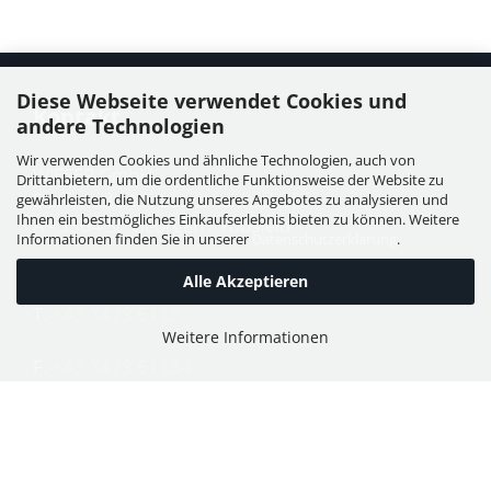
Diese Webseite verwendet Cookies und
Kontakt
andere Technologien
Wir verwenden Cookies und ähnliche Technologien, auch von
WIESER GmbH
Drittanbietern, um die ordentliche Funktionsweise der Website zu
Dorfstraße 11, Leutzmannsdorf
gewährleisten, die Nutzung unseres Angebotes zu analysieren und
Ihnen ein bestmögliches Einkaufserlebnis bieten zu können. Weitere
A - 3304 St. Georgen / Ybbsfeld
Informationen finden Sie in unserer
Datenschutzerklärung
.
Alle Akzeptieren
T:
+43 7473 6113
Weitere Informationen
F:
+43 7473 61134
E:
office@puch-wieser.at