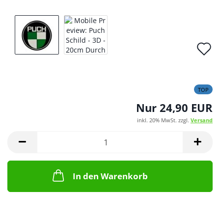
A
d
M
TOP
Nur 24,90 EUR
inkl. 20% MwSt. zzgl.
Versand
In den Warenkorb