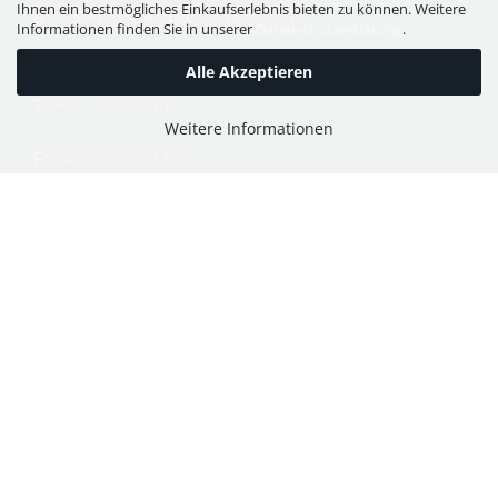
Ihnen ein bestmögliches Einkaufserlebnis bieten zu können. Weitere
A - 3304 St. Georgen / Ybbsfeld
Informationen finden Sie in unserer
Datenschutzerklärung
.
Alle Akzeptieren
T:
+43 7473 6113
Weitere Informationen
F:
+43 7473 61134
E:
office@puch-wieser.at
Shop
PUCH-Mopeds
PUCH Motorräder & Roller