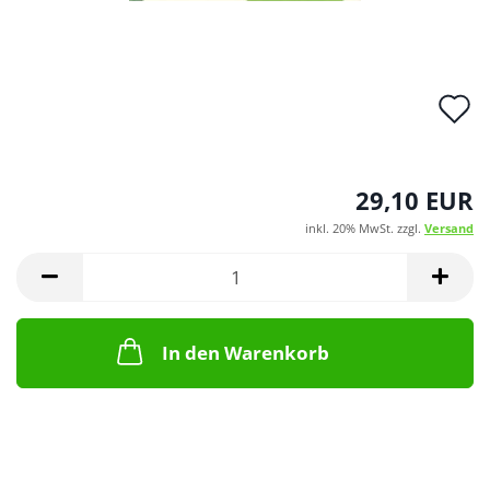
A
d
M
29,10 EUR
inkl. 20% MwSt. zzgl.
Versand
In den Warenkorb