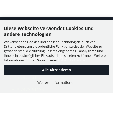
Diese Webseite verwendet Cookies und
Kontakt
andere Technologien
Wir verwenden Cookies und ähnliche Technologien, auch von
WIESER GmbH
Drittanbietern, um die ordentliche Funktionsweise der Website zu
Dorfstraße 11, Leutzmannsdorf
gewährleisten, die Nutzung unseres Angebotes zu analysieren und
Ihnen ein bestmögliches Einkaufserlebnis bieten zu können. Weitere
A - 3304 St. Georgen / Ybbsfeld
Informationen finden Sie in unserer
Datenschutzerklärung
.
Alle Akzeptieren
T:
+43 7473 6113
Weitere Informationen
F:
+43 7473 61134
E:
office@puch-wieser.at