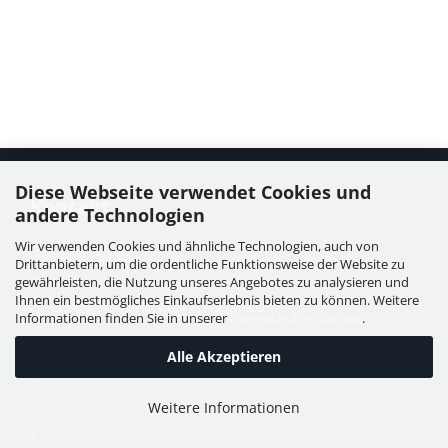
Diese Webseite verwendet Cookies und
Kontakt
andere Technologien
Wir verwenden Cookies und ähnliche Technologien, auch von
WIESER GmbH
Drittanbietern, um die ordentliche Funktionsweise der Website zu
Dorfstraße 11, Leutzmannsdorf
gewährleisten, die Nutzung unseres Angebotes zu analysieren und
Ihnen ein bestmögliches Einkaufserlebnis bieten zu können. Weitere
A - 3304 St. Georgen / Ybbsfeld
Informationen finden Sie in unserer
Datenschutzerklärung
.
Alle Akzeptieren
T:
+43 7473 6113
Weitere Informationen
F:
+43 7473 61134