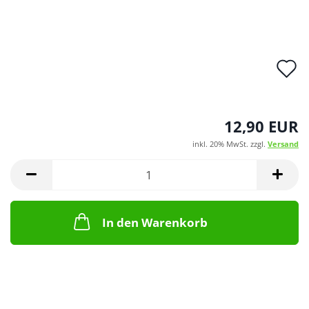
A
d
M
12,90 EUR
inkl. 20% MwSt. zzgl.
Versand
In den Warenkorb