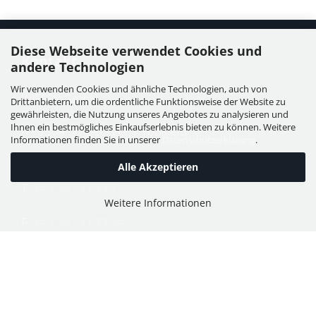
Diese Webseite verwendet Cookies und
Kontakt
andere Technologien
Wir verwenden Cookies und ähnliche Technologien, auch von
WIESER GmbH
Drittanbietern, um die ordentliche Funktionsweise der Website zu
Dorfstraße 11, Leutzmannsdorf
gewährleisten, die Nutzung unseres Angebotes zu analysieren und
Ihnen ein bestmögliches Einkaufserlebnis bieten zu können. Weitere
A - 3304 St. Georgen / Ybbsfeld
Informationen finden Sie in unserer
Datenschutzerklärung
.
Alle Akzeptieren
T:
+43 7473 6113
Weitere Informationen
F:
+43 7473 61134
E:
office@puch-wieser.at