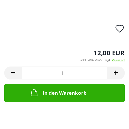
A
d
M
12,00 EUR
inkl. 20% MwSt. zzgl.
Versand
In den Warenkorb