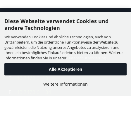
Diese Webseite verwendet Cookies und
Kontakt
andere Technologien
Wir verwenden Cookies und ähnliche Technologien, auch von
WIESER GmbH
Drittanbietern, um die ordentliche Funktionsweise der Website zu
Dorfstraße 11, Leutzmannsdorf
gewährleisten, die Nutzung unseres Angebotes zu analysieren und
Ihnen ein bestmögliches Einkaufserlebnis bieten zu können. Weitere
A - 3304 St. Georgen / Ybbsfeld
Informationen finden Sie in unserer
Datenschutzerklärung
.
Alle Akzeptieren
T:
+43 7473 6113
Weitere Informationen
F:
+43 7473 61134
E:
office@puch-wieser.at