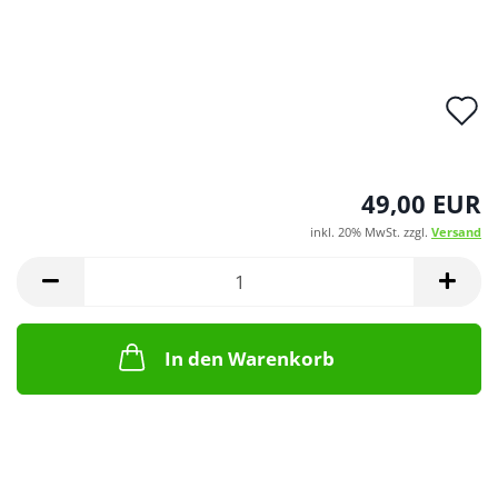
A
d
M
49,00 EUR
inkl. 20% MwSt. zzgl.
Versand
In den Warenkorb