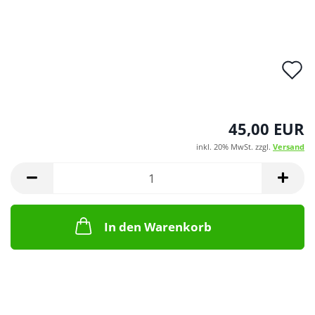
A
d
M
45,00 EUR
inkl. 20% MwSt. zzgl.
Versand
In den Warenkorb