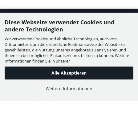
Diese Webseite verwendet Cookies und
Kontakt
andere Technologien
Wir verwenden Cookies und ähnliche Technologien, auch von
WIESER GmbH
Drittanbietern, um die ordentliche Funktionsweise der Website zu
Dorfstraße 11, Leutzmannsdorf
gewährleisten, die Nutzung unseres Angebotes zu analysieren und
Ihnen ein bestmögliches Einkaufserlebnis bieten zu können. Weitere
A - 3304 St. Georgen / Ybbsfeld
Informationen finden Sie in unserer
Datenschutzerklärung
.
Alle Akzeptieren
T:
+43 7473 6113
Weitere Informationen
F:
+43 7473 61134
E:
office@puch-wieser.at