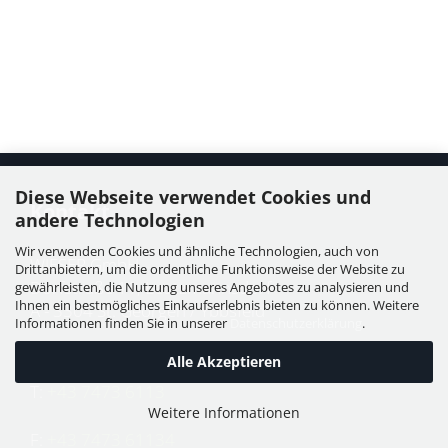
Diese Webseite verwendet Cookies und
Kontakt
andere Technologien
Wir verwenden Cookies und ähnliche Technologien, auch von
WIESER GmbH
Drittanbietern, um die ordentliche Funktionsweise der Website zu
Dorfstraße 11, Leutzmannsdorf
gewährleisten, die Nutzung unseres Angebotes zu analysieren und
Ihnen ein bestmögliches Einkaufserlebnis bieten zu können. Weitere
A - 3304 St. Georgen / Ybbsfeld
Informationen finden Sie in unserer
Datenschutzerklärung
.
Alle Akzeptieren
T:
+43 7473 6113
Weitere Informationen
F:
+43 7473 61134