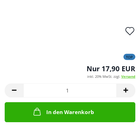
A
d
M
TOP
Nur 17,90 EUR
inkl. 20% MwSt. zzgl.
Versand
In den Warenkorb