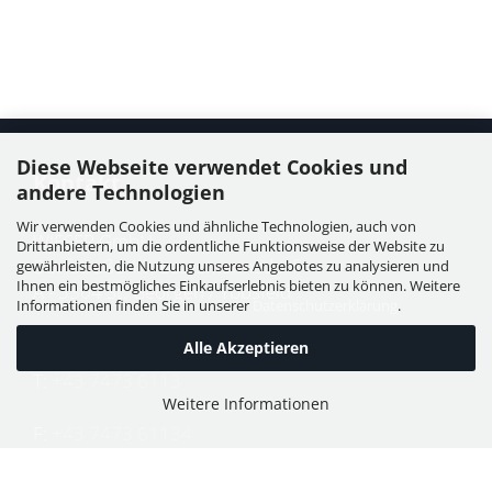
Diese Webseite verwendet Cookies und
Kontakt
andere Technologien
Wir verwenden Cookies und ähnliche Technologien, auch von
WIESER GmbH
Drittanbietern, um die ordentliche Funktionsweise der Website zu
Dorfstraße 11, Leutzmannsdorf
gewährleisten, die Nutzung unseres Angebotes zu analysieren und
Ihnen ein bestmögliches Einkaufserlebnis bieten zu können. Weitere
A - 3304 St. Georgen / Ybbsfeld
Informationen finden Sie in unserer
Datenschutzerklärung
.
Alle Akzeptieren
T:
+43 7473 6113
Weitere Informationen
F:
+43 7473 61134
E:
office@puch-wieser.at