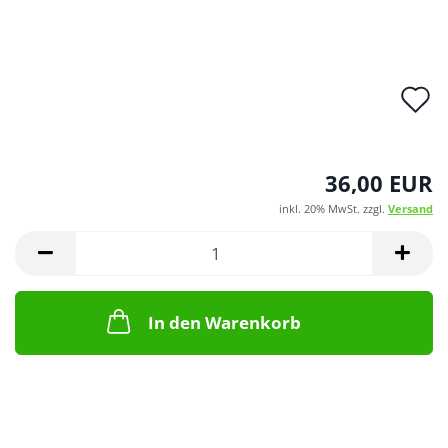
A
d
M
36,00 EUR
inkl. 20% MwSt. zzgl.
Versand
In den Warenkorb