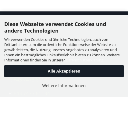
Diese Webseite verwendet Cookies und
Kontakt
andere Technologien
Wir verwenden Cookies und ähnliche Technologien, auch von
WIESER GmbH
Drittanbietern, um die ordentliche Funktionsweise der Website zu
Dorfstraße 11, Leutzmannsdorf
gewährleisten, die Nutzung unseres Angebotes zu analysieren und
Ihnen ein bestmögliches Einkaufserlebnis bieten zu können. Weitere
A - 3304 St. Georgen / Ybbsfeld
Informationen finden Sie in unserer
Datenschutzerklärung
.
Alle Akzeptieren
T:
+43 7473 6113
Weitere Informationen
F:
+43 7473 61134
E:
office@puch-wieser.at