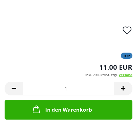
A
d
M
TOP
11,00 EUR
inkl. 20% MwSt. zzgl.
Versand
In den Warenkorb