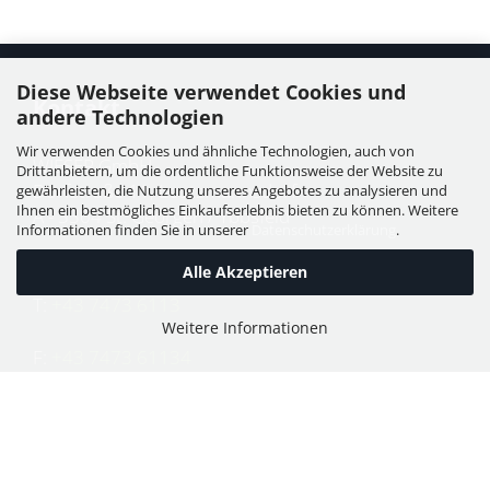
Diese Webseite verwendet Cookies und
Kontakt
andere Technologien
Wir verwenden Cookies und ähnliche Technologien, auch von
WIESER GmbH
Drittanbietern, um die ordentliche Funktionsweise der Website zu
Dorfstraße 11, Leutzmannsdorf
gewährleisten, die Nutzung unseres Angebotes zu analysieren und
Ihnen ein bestmögliches Einkaufserlebnis bieten zu können. Weitere
A - 3304 St. Georgen / Ybbsfeld
Informationen finden Sie in unserer
Datenschutzerklärung
.
Alle Akzeptieren
T:
+43 7473 6113
Weitere Informationen
F:
+43 7473 61134
E:
office@puch-wieser.at