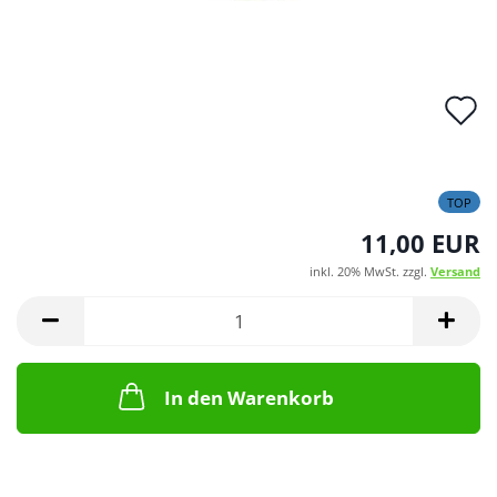
A
d
M
TOP
11,00 EUR
inkl. 20% MwSt. zzgl.
Versand
In den Warenkorb