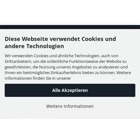
Diese Webseite verwendet Cookies und
Kontakt
andere Technologien
Wir verwenden Cookies und ähnliche Technologien, auch von
WIESER GmbH
Drittanbietern, um die ordentliche Funktionsweise der Website zu
Dorfstraße 11, Leutzmannsdorf
gewährleisten, die Nutzung unseres Angebotes zu analysieren und
Ihnen ein bestmögliches Einkaufserlebnis bieten zu können. Weitere
A - 3304 St. Georgen / Ybbsfeld
Informationen finden Sie in unserer
Datenschutzerklärung
.
Alle Akzeptieren
T:
+43 7473 6113
Weitere Informationen
F:
+43 7473 61134
E:
office@puch-wieser.at