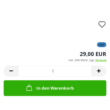
A
d
M
TOP
29,00 EUR
inkl. 20% MwSt. zzgl.
Versand
In den Warenkorb