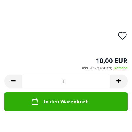
A
d
M
10,00 EUR
inkl. 20% MwSt. zzgl.
Versand
In den Warenkorb