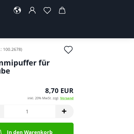
Auf
.:
100.2678
)
den
mipuffer für
Merkzettel
ube
8,70 EUR
inkl. 20% MwSt. zzgl.
Versand
In den Warenkorb