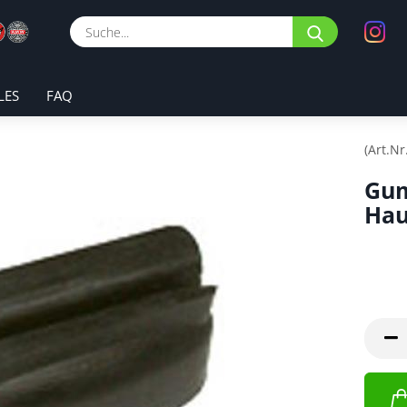
Suche...
LES
FAQ
(Art.Nr
Gum
Ha