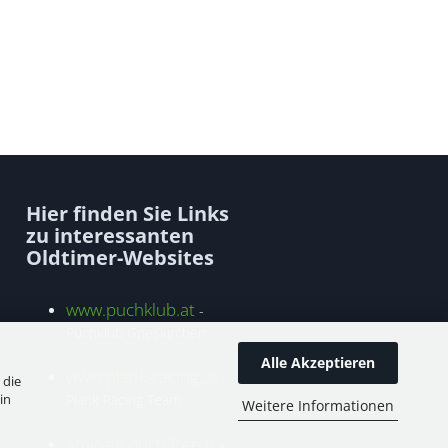
Hier finden Sie Links
zu interessanten
Oldtimer-Websites
www.puchklub.at
-
Puchklub Grieskirchen
Alle Akzeptieren
www.plank-racing.at
-
 die
in
Plank Racing Team
Weitere Informationen
amicale.puch.free.fr
-