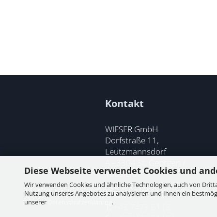
Kontakt
WIESER GmbH
Dorfstraße 11,
Leutzmannsdorf
A - 3304 St. Georgen /
Diese Webseite verwendet Cookies und and
Ybbsfeld
Wir verwenden Cookies und ähnliche Technologien, auch von Dritta
Nutzung unseres Angebotes zu analysieren und Ihnen ein bestmögli
unserer
Datenschutzerklärung
.
T:
+43 7473 6113