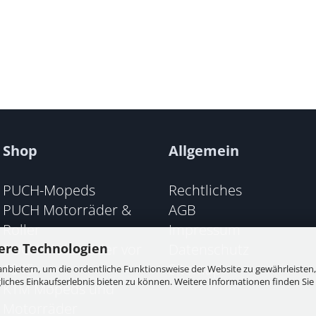
Shop
Allgemein
PUCH-Mopeds
Rechtliches
PUCH Motorräder &
AGB
Roller
Impressum
PUCH Motorräder vor
Datenschutz
ere Technologien
1945
Sitemap
nbietern, um die ordentliche Funktionsweise der Website zu gewährleisten,
ches Einkaufserlebnis bieten zu können. Weitere Informationen finden Sie 
KTM Mopeds und
Motorräder