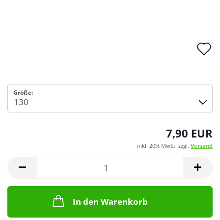
A
d
M
Größe:
7,90 EUR
inkl. 20% MwSt. zzgl.
Versand
In den Warenkorb