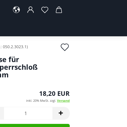
Auf
.:
050.2.3023.1
)
den
se für
Merkzettel
perrschloß
mm
18,20 EUR
inkl. 20% MwSt. zzgl.
Versand