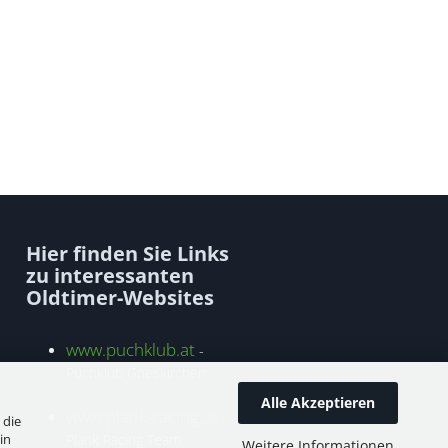
Hier finden Sie Links
zu interessanten
Oldtimer-Websites
www.puchklub.at
-
Puchklub Grieskirchen
Alle Akzeptieren
www.plank-racing.at
-
 die
in
Plank Racing Team
Weitere Informationen