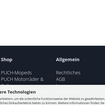
Shop
Allgemein
PUCH-Mopeds
Rechtliches
PUCH Motorräder &
AGB
Roller
Impressum
PUCH Motorräder vor
Datenschutz
ere Technologien
1945
Sitemap
nbietern, um die ordentliche Funktionsweise der Website zu gewährleisten,
ches Einkaufserlebnis bieten zu können. Weitere Informationen finden Sie 