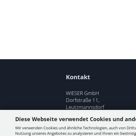
Kontakt
WIESER GmbH
Dorfstraße 11,
Leutzmannsdorf
A - 3304 St. Georgen /
Diese Webseite verwendet Cookies und and
Ybbsfeld
Wir verwenden Cookies und ähnliche Technologien, auch von Dritta
Nutzung unseres Angebotes zu analysieren und Ihnen ein bestmögli