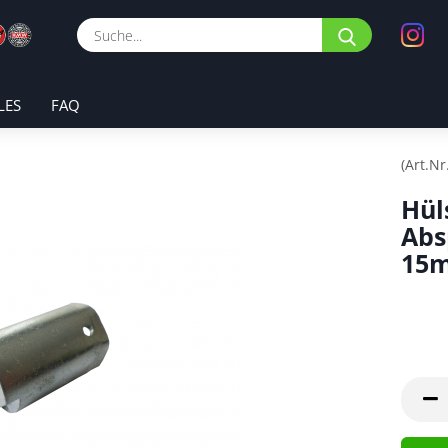
Suche...
LES
FAQ
(Art.Nr
Hül
Abs
15