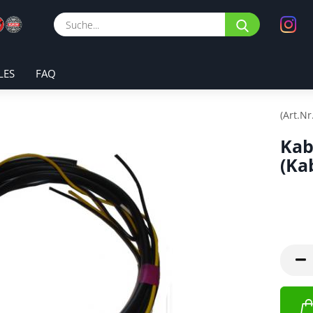
Suche...
LES
FAQ
(Art.Nr
Kab
(Ka