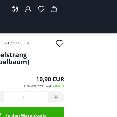
Auf
.:
360.2.57.000.0
)
den
elstrang
Merkzettel
belbaum)
10,90 EUR
inkl. 20% MwSt. zzgl.
Versand
In den Warenkorb