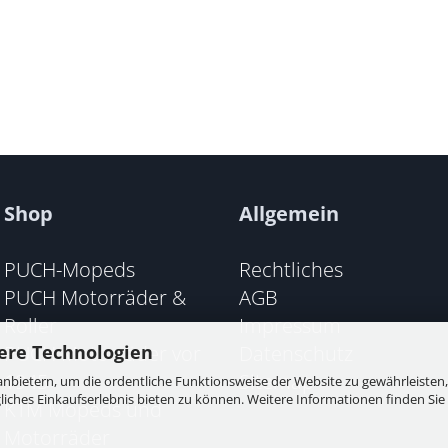
Shop
Allgemein
PUCH-Mopeds
Rechtliches
PUCH Motorräder &
AGB
Roller
Impressum
PUCH Motorräder vor
Datenschutz
ere Technologien
1945
Sitemap
nbietern, um die ordentliche Funktionsweise der Website zu gewährleisten,
ches Einkaufserlebnis bieten zu können. Weitere Informationen finden Sie 
KTM Mopeds und
Motorräder