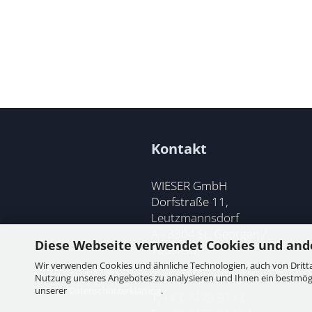
Kontakt
WIESER GmbH
Dorfstraße 11,
Leutzmannsdorf
A - 3304 St. Georgen /
Diese Webseite verwendet Cookies und and
Ybbsfeld
Wir verwenden Cookies und ähnliche Technologien, auch von Dritta
Nutzung unseres Angebotes zu analysieren und Ihnen ein bestmögli
unserer
Datenschutzerklärung
.
T:
+43 7473 6113