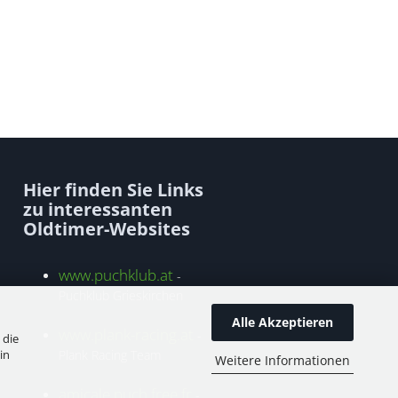
Hier finden Sie Links
zu interessanten
Oldtimer-Websites
www.puchklub.at
-
Puchklub Grieskirchen
Alle Akzeptieren
www.plank-racing.at
-
 die
in
Plank Racing Team
Weitere Informationen
amicale.puch.free.fr
-