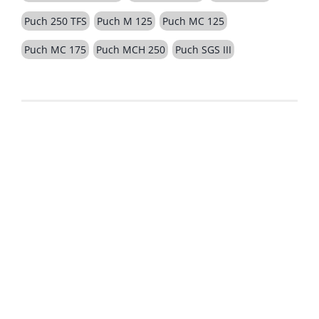
Puch 250 TFS
Puch M 125
Puch MC 125
Puch MC 175
Puch MCH 250
Puch SGS III