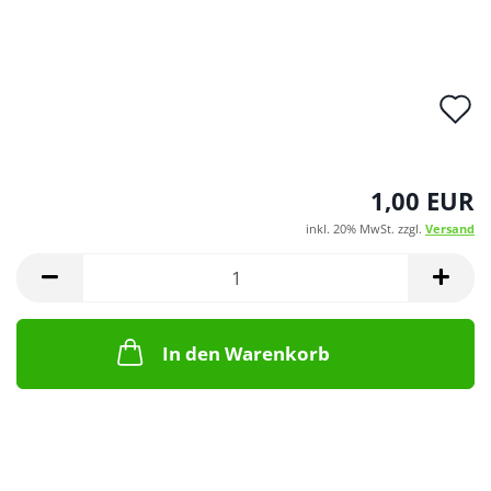
A
d
M
1,00 EUR
inkl. 20% MwSt. zzgl.
Versand
In den Warenkorb