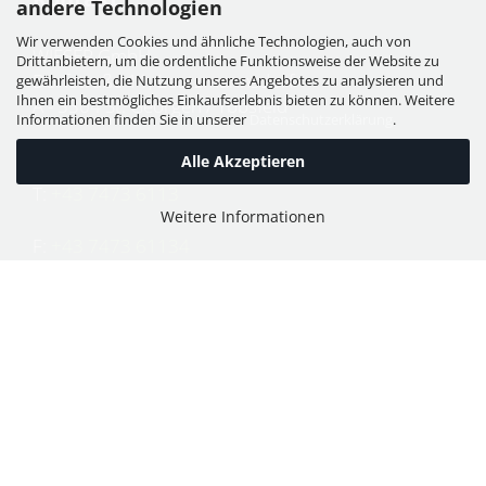
andere Technologien
Wir verwenden Cookies und ähnliche Technologien, auch von
WIESER GmbH
Drittanbietern, um die ordentliche Funktionsweise der Website zu
Dorfstraße 11, Leutzmannsdorf
gewährleisten, die Nutzung unseres Angebotes zu analysieren und
Ihnen ein bestmögliches Einkaufserlebnis bieten zu können. Weitere
A - 3304 St. Georgen / Ybbsfeld
Informationen finden Sie in unserer
Datenschutzerklärung
.
Alle Akzeptieren
T:
+43 7473 6113
Weitere Informationen
F:
+43 7473 61134
E:
office@puch-wieser.at
Shop
PUCH-Mopeds