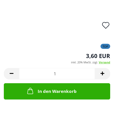
A
d
M
TOP
3,60 EUR
inkl. 20% MwSt. zzgl.
Versand
In den Warenkorb