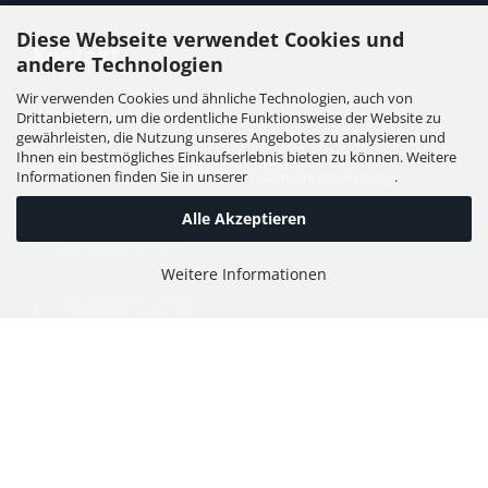
Diese Webseite verwendet Cookies und
Kontakt
andere Technologien
Wir verwenden Cookies und ähnliche Technologien, auch von
WIESER GmbH
Drittanbietern, um die ordentliche Funktionsweise der Website zu
Dorfstraße 11, Leutzmannsdorf
gewährleisten, die Nutzung unseres Angebotes zu analysieren und
Ihnen ein bestmögliches Einkaufserlebnis bieten zu können. Weitere
A - 3304 St. Georgen / Ybbsfeld
Informationen finden Sie in unserer
Datenschutzerklärung
.
Alle Akzeptieren
T:
+43 7473 6113
Weitere Informationen
F:
+43 7473 61134
E:
office@puch-wieser.at
Shop