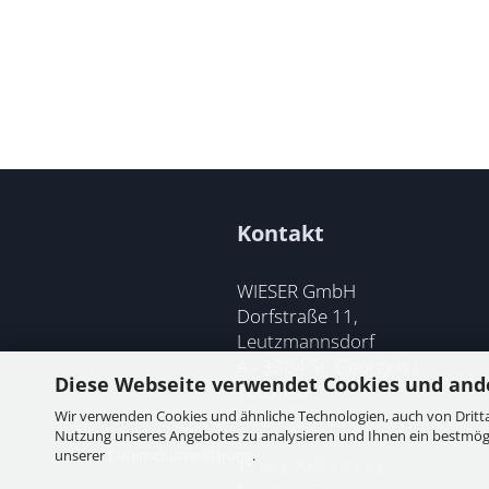
Kontakt
WIESER GmbH
Dorfstraße 11,
Leutzmannsdorf
A - 3304 St. Georgen /
Diese Webseite verwendet Cookies und and
Ybbsfeld
Wir verwenden Cookies und ähnliche Technologien, auch von Dritta
Nutzung unseres Angebotes zu analysieren und Ihnen ein bestmögli
unserer
Datenschutzerklärung
.
T:
+43 7473 6113