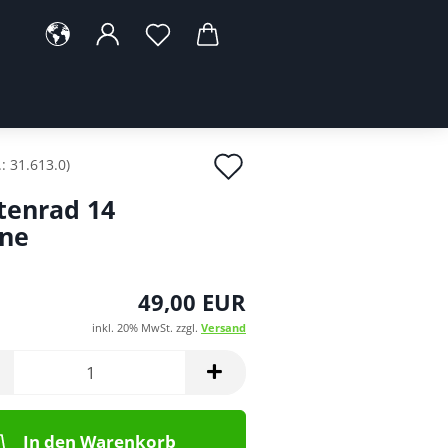
Auf
.:
31.613.0
)
den
tenrad 14
Merkzettel
ne
49,00 EUR
inkl. 20% MwSt. zzgl.
Versand
In den Warenkorb