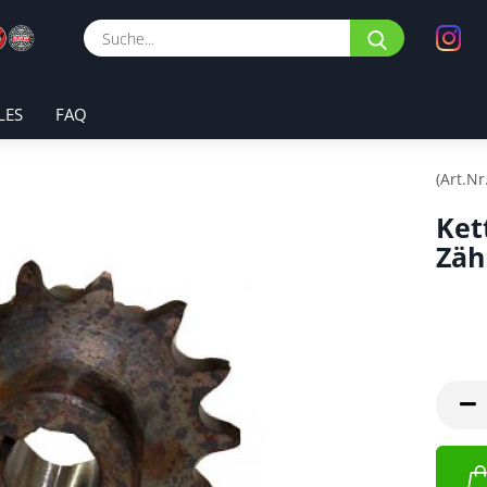
Suche...
LES
FAQ
(Art.Nr
Ket
Zäh