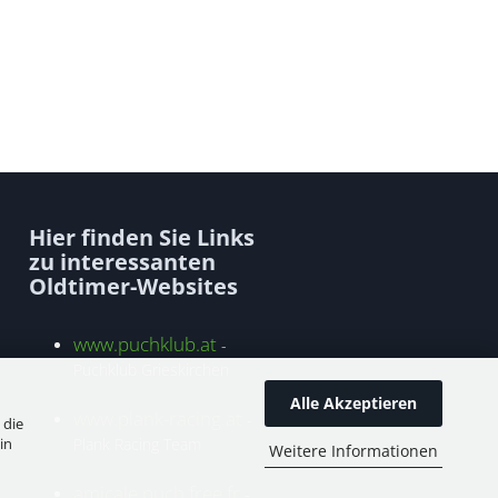
Hier finden Sie Links
zu interessanten
Oldtimer-Websites
www.puchklub.at
-
Puchklub Grieskirchen
Alle Akzeptieren
www.plank-racing.at
-
 die
in
Plank Racing Team
Weitere Informationen
amicale.puch.free.fr
-