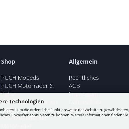
Shop
Allgemein
PUCH-Mopeds
Rechtliches
PUCH Motorräder &
AGB
Roller
Impressum
PUCH Motorräder vor
Datenschutz
ere Technologien
1945
Sitemap
nbietern, um die ordentliche Funktionsweise der Website zu gewährleisten,
ches Einkaufserlebnis bieten zu können. Weitere Informationen finden Sie 
KTM Mopeds und
Motorräder