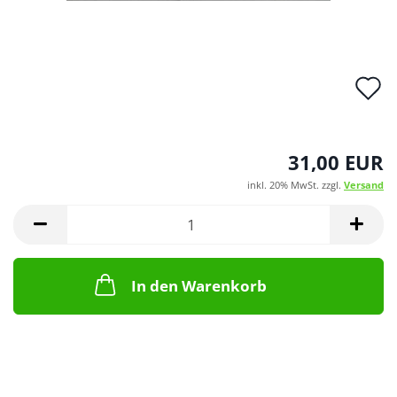
A
d
M
31,00 EUR
inkl. 20% MwSt. zzgl.
Versand
In den Warenkorb