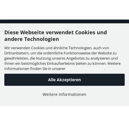
Diese Webseite verwendet Cookies und
Kontakt
andere Technologien
Wir verwenden Cookies und ähnliche Technologien, auch von
WIESER GmbH
Drittanbietern, um die ordentliche Funktionsweise der Website zu
Dorfstraße 11, Leutzmannsdorf
gewährleisten, die Nutzung unseres Angebotes zu analysieren und
Ihnen ein bestmögliches Einkaufserlebnis bieten zu können. Weitere
A - 3304 St. Georgen / Ybbsfeld
Informationen finden Sie in unserer
Datenschutzerklärung
.
Alle Akzeptieren
T:
+43 7473 6113
Weitere Informationen
F:
+43 7473 61134
E:
office@puch-wieser.at