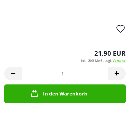
A
d
M
21,90 EUR
inkl. 20% MwSt. zzgl.
Versand
In den Warenkorb