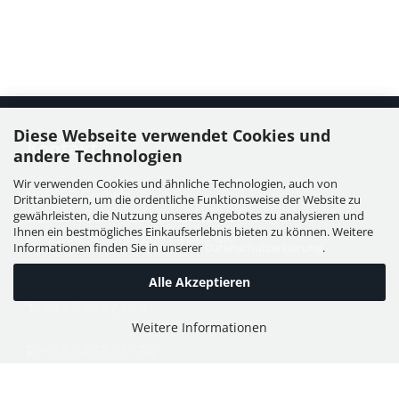
Diese Webseite verwendet Cookies und
Kontakt
andere Technologien
Wir verwenden Cookies und ähnliche Technologien, auch von
WIESER GmbH
Drittanbietern, um die ordentliche Funktionsweise der Website zu
Dorfstraße 11, Leutzmannsdorf
gewährleisten, die Nutzung unseres Angebotes zu analysieren und
Ihnen ein bestmögliches Einkaufserlebnis bieten zu können. Weitere
A - 3304 St. Georgen / Ybbsfeld
Informationen finden Sie in unserer
Datenschutzerklärung
.
Alle Akzeptieren
T:
+43 7473 6113
Weitere Informationen
F:
+43 7473 61134
E:
office@puch-wieser.at