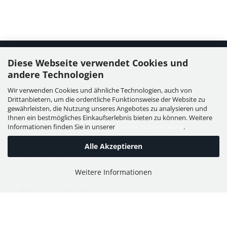
Diese Webseite verwendet Cookies und
Kontakt
andere Technologien
Wir verwenden Cookies und ähnliche Technologien, auch von
WIESER GmbH
Drittanbietern, um die ordentliche Funktionsweise der Website zu
Dorfstraße 11, Leutzmannsdorf
gewährleisten, die Nutzung unseres Angebotes zu analysieren und
Ihnen ein bestmögliches Einkaufserlebnis bieten zu können. Weitere
A - 3304 St. Georgen / Ybbsfeld
Informationen finden Sie in unserer
Datenschutzerklärung
.
Alle Akzeptieren
T:
+43 7473 6113
Weitere Informationen
F:
+43 7473 61134
E:
office@puch-wieser.at