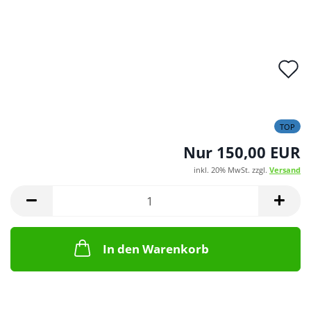
A
d
M
TOP
Nur 150,00 EUR
inkl. 20% MwSt. zzgl.
Versand
In den Warenkorb