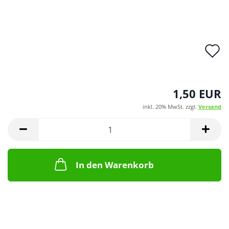
A
d
M
1,50 EUR
inkl. 20% MwSt. zzgl.
Versand
In den Warenkorb