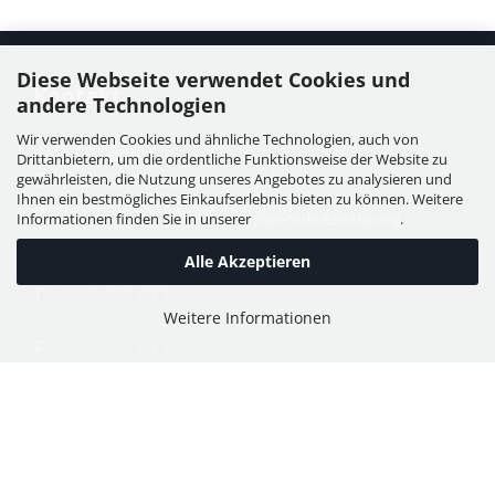
Diese Webseite verwendet Cookies und
Kontakt
andere Technologien
Wir verwenden Cookies und ähnliche Technologien, auch von
WIESER GmbH
Drittanbietern, um die ordentliche Funktionsweise der Website zu
Dorfstraße 11, Leutzmannsdorf
gewährleisten, die Nutzung unseres Angebotes zu analysieren und
Ihnen ein bestmögliches Einkaufserlebnis bieten zu können. Weitere
A - 3304 St. Georgen / Ybbsfeld
Informationen finden Sie in unserer
Datenschutzerklärung
.
Alle Akzeptieren
T:
+43 7473 6113
Weitere Informationen
F:
+43 7473 61134
E:
office@puch-wieser.at