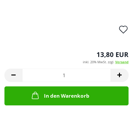
A
d
M
13,80 EUR
inkl. 20% MwSt. zzgl.
Versand
In den Warenkorb