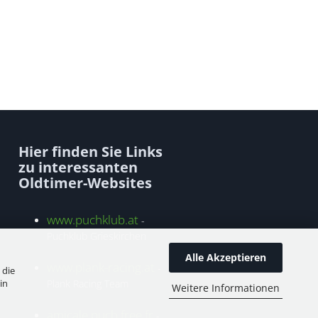
Hier finden Sie Links
zu interessanten
Oldtimer-Websites
www.puchklub.at
-
Puchklub Grieskirchen
Alle Akzeptieren
www.plank-racing.at
-
 die
in
Plank Racing Team
Weitere Informationen
amicale.puch.free.fr
-