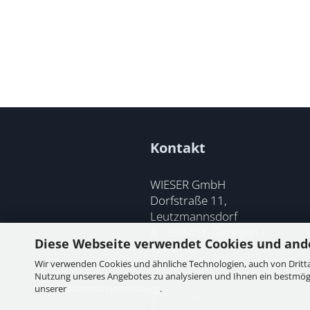
Kontakt
WIESER GmbH
Dorfstraße 11,
Leutzmannsdorf
A - 3304 St. Georgen /
Diese Webseite verwendet Cookies und and
Ybbsfeld
Wir verwenden Cookies und ähnliche Technologien, auch von Dritta
Nutzung unseres Angebotes zu analysieren und Ihnen ein bestmögli
unserer
Datenschutzerklärung
.
T:
+43 7473 6113