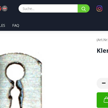
Suche...
LES
FAQ
(Art.Nr
Kle