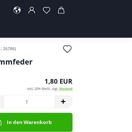
Auf
.:
26786
)
den
mmfeder
Merkzettel
1,80 EUR
inkl. 20% MwSt. zzgl.
Versand
In den Warenkorb