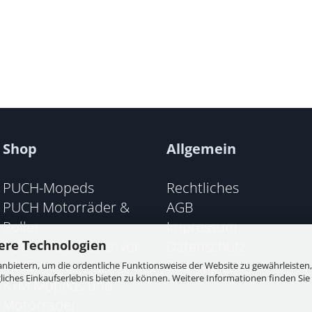
Shop
Allgemein
PUCH-Mopeds
Rechtliches
PUCH Motorräder &
AGB
Roller
Impressum
PUCH Motorräder vor
Datenschutz
ere Technologien
1945
Sitemap
nbietern, um die ordentliche Funktionsweise der Website zu gewährleisten,
ches Einkaufserlebnis bieten zu können. Weitere Informationen finden Sie 
KTM Mopeds und
Motorräder